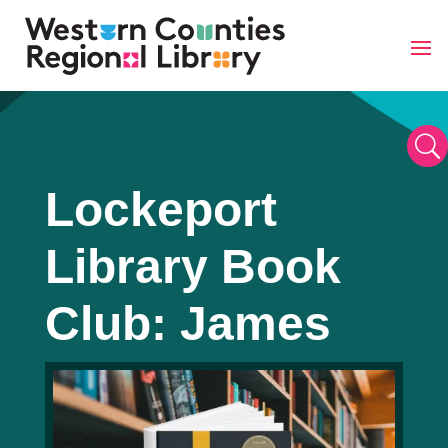
Skip
to
content
U
Lockeport
Library Book
Club: James