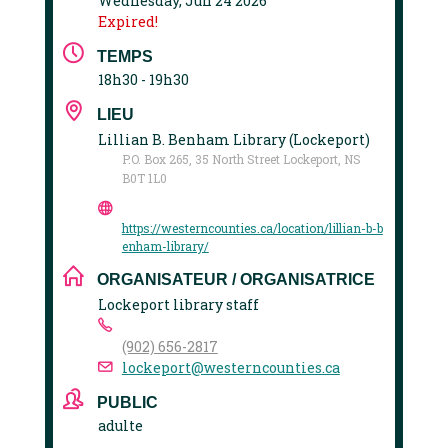
Wednesday, Jun 24 2026
Expired!
TEMPS
18h30 - 19h30
LIEU
Lillian B. Benham Library (Lockeport)
P.O. Box 265, 35 North Street Lockeport, NS
B0T 1L0
https://westerncounties.ca/location/lillian-b-b
enham-library/
ORGANISATEUR / ORGANISATRICE
Lockeport library staff
(902) 656-2817
lockeport@westerncounties.ca
PUBLIC
adulte