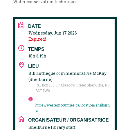
Water conservation techniques
DATE
Wednesday, Jun 17 2026
Expired!
TEMPS
18h à 19h
LIEU
Bibliothèque commémorative McKay
(Shelburne)
P.O. Box 158, 17 Glasgow Street Shelburne, NS
B0T 1W0
https://westerncounties.ca/location/shelburn
e/
ORGANISATEUR / ORGANISATRICE
Shelburne library staff