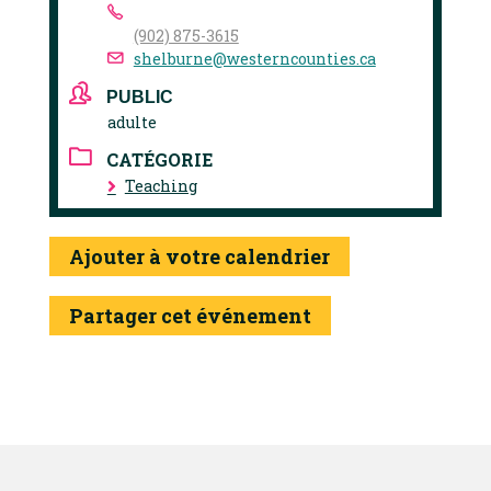
(902) 875-3615
shelburne@westerncounties.ca
PUBLIC
adulte
CATÉGORIE
Teaching
Ajouter à votre calendrier
Partager cet événement