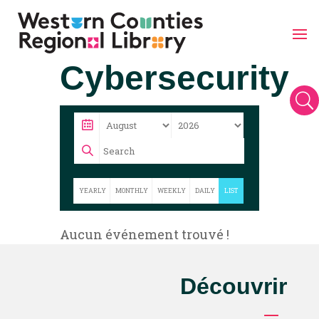
Skip
Cybersecurity
to
content
U
YEARLY
MONTHLY
WEEKLY
DAILY
LIST
Aucun événement trouvé !
Découvrir