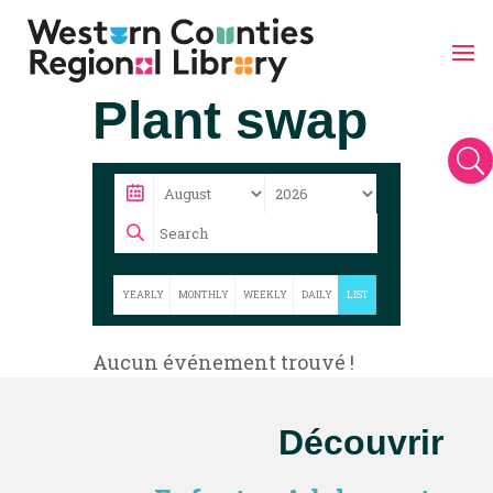
Skip
Plant swap
to
content
U
YEARLY
MONTHLY
WEEKLY
DAILY
LIST
Aucun événement trouvé !
Découvrir